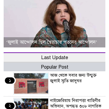
‘জুলাই আন্দোলন ছিল স্বৈরাচার পতনের আন্দোলন’
Last Update
Popular Post
আজ থেকে সবার জন্য উন্মুক্ত
১
জুলাই স্মৃতি জাদুঘর
নাইজেরিয়ায় নিরাপত্তা বাহিনীর
২
অভিযান, অপহৃত ৩০৮ নাগরিক