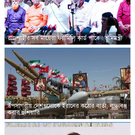
রাজশাহীর সব মায়েরা ফ্যামিলি কার্ড পাবে : ভূমিমন্ত্রী
উপসাগরীয় দেশগুলোকে ইরানের কঠোর বার্তা, লক্ষ্যবস্তু
করার হুঁশিয়ারি