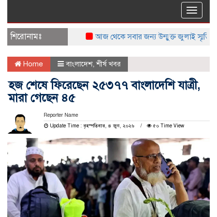
Toggle
naviga
শিরোনামঃ
আজ থেকে সবার জন্য উন্মুক্ত জুলাই স্মৃতি জাদুঘর
Home
বাংলাদেশ
,
শীর্ষ খবর
হজ শেষে ফিরেছেন ২৫৩৭৭ বাংলাদেশি যাত্রী,
মারা গেছেন ৪৫
Reporter Name
Update Time : বৃহস্পতিবার, ৪ জুন, ২০২৬
৫০ Time View