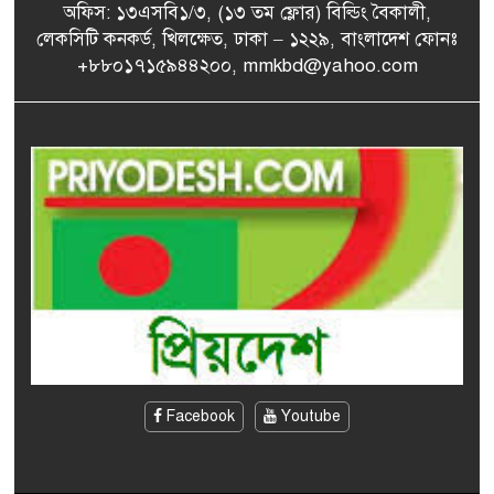
আ. লীগের জুলুমের পথ বিএনপি
অফিস: ১৩এসবি১/৩, (১৩ তম ফ্লোর) বিল্ডিং বৈকালী,
৭
অনুসরণ করবে না: বিদ্যুৎ
লেকসিটি কনকর্ড, খিলক্ষেত, ঢাকা – ১২২৯, বাংলাদেশ ফোনঃ
প্রতিমন্ত্রী
+৮৮০১৭১৫৯৪৪২০০, mmkbd@yahoo.com
২৪ ফিলিস্তিনি বন্দিকে মুক্তি
৮
দিলো ইসরায়েল
মেসির রেকর্ড গোলের ম্যাচে
৯
মিয়ামির বড় জয়
‘ধর্মের অপব্যাখ্যা দিয়ে মানুষকে
১০
বিভ্রান্ত করছে সংঘবদ্ধ ধর্ম
ব্যবসায়ী গোষ্ঠী’
Facebook
Youtube