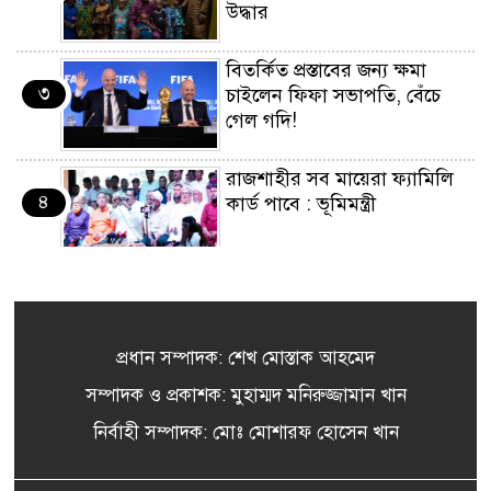
উদ্ধার
বিতর্কিত প্রস্তাবের জন্য ক্ষমা
৩
চাইলেন ফিফা সভাপতি, বেঁচে
গেল গদি!
রাজশাহীর সব মায়েরা ফ্যামিলি
৪
কার্ড পাবে : ভূমিমন্ত্রী
উপসাগরীয় দেশগুলোকে ইরানের
৫
কঠোর বার্তা, লক্ষ্যবস্তু করার
হুঁশিয়ারি
প্রধান সম্পাদক: শেখ মোস্তাক আহমেদ
‘জুলাই আন্দোলন ছিল স্বৈরাচার
সম্পাদক ও প্রকাশক: মুহাম্মদ মনিরুজ্জামান খান
৬
পতনের আন্দোলন’
নির্বাহী সম্পাদক: মোঃ মোশারফ হোসেন খান