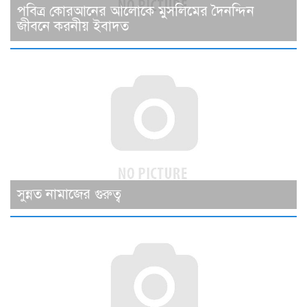
পবিত্র কোরআনের আলোকে মুসলিমের দৈনন্দিন
জীবনে করনীয় ইবাদত
সুন্নত নামাজের গুরুত্ব