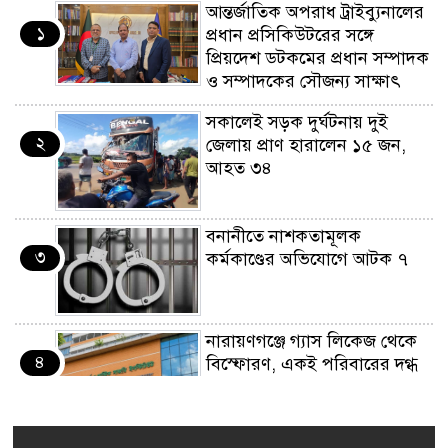
আন্তর্জাতিক অপরাধ ট্রাইব্যুনালের
১
প্রধান প্রসিকিউটরের সঙ্গে
প্রিয়দেশ ডটকমের প্রধান সম্পাদক
ও সম্পাদকের সৌজন্য সাক্ষাৎ
সকালেই সড়ক দুর্ঘটনায় দুই
২
জেলায় প্রাণ হারালেন ১৫ জন,
আহত ৩৪
বনানীতে নাশকতামূলক
৩
কর্মকাণ্ডের অভিযোগে আটক ৭
নারায়ণগঞ্জে গ্যাস লিকেজ থেকে
৪
বিস্ফোরণ, একই পরিবারের দগ্ধ
৩
বন্যায় ক্ষতিগ্রস্ত ১০০ পরিবারকে