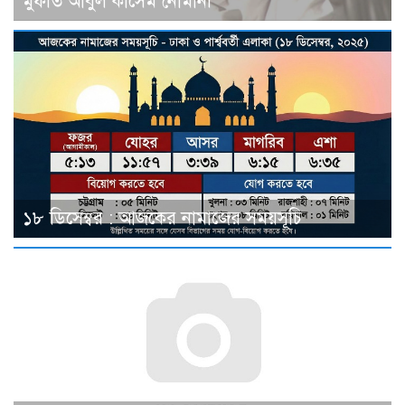
মুফতি আবুল কাসেম নোমানী
১৮ ডিসেম্বর : আজকের নামাজের সময়সূচি