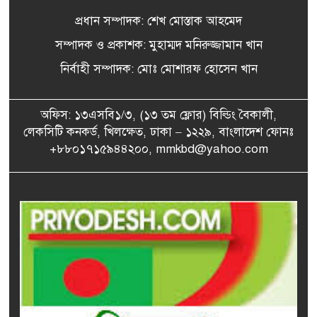
৫
নতুন ঘর দেবেন প্রধানমন্ত্রী
প্রধান সম্পাদক: শেখ মোস্তাক আহমেদ
সম্পাদক ও প্রকাশক: মুহাম্মদ মনিরুজ্জামান খান
জাবিতে খাল পুনঃখননে বিশেষ
নির্বাহী সম্পাদক: মোঃ মোশারফ হোসেন খান
৬
টিম পাঠানো হবে: পানিসম্পদ
মন্ত্রী এ্যানি চৌধুরী
অফিস: ১৩এসবি১/৩, (১৩ তম ফ্লোর) বিল্ডিং বৈকালী,
লেকসিটি কনকর্ড, খিলক্ষেত, ঢাকা – ১২২৯, বাংলাদেশ ফোনঃ
তালিকা প্রস্তুত করা হচ্ছে শীর্ষ
৭
মাদক কারবারিদের: স্বরাষ্ট্রমন্ত্রী
+৮৮০১৭১৫৯৪৪২০০, mmkbd@yahoo.com
১০ আগস্ট এসএসসি পরীক্ষার
৮
ফল প্রকাশ, দেখবেন যেভাবে
অফিস চলাকালে প্রাইভেট চেম্বারে
৯
চিকিৎসক, বরখাস্তের নির্দেশ
স্বাস্থ্যমন্ত্রীর