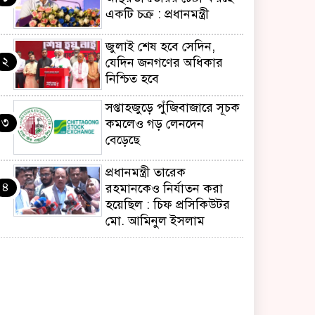
একটি চক্র : প্রধানমন্ত্রী
জুলাই শেষ হবে সেদিন,
২
যেদিন জনগণের অধিকার
নিশ্চিত হবে
সপ্তাহজুড়ে পুঁজিবাজারে সূচক
৩
কমলেও গড় লেনদেন
বেড়েছে
প্রধানমন্ত্রী তারেক
৪
রহমানকেও নির্যাতন করা
হয়েছিল : চিফ প্রসিকিউটর
মো. আমিনুল ইসলাম
জ্বালানি সংকট মোকাবিলায়
৫
সরকার সর্বোচ্চ চেষ্টা চালিয়ে
যাচ্ছে: প্রধানমন্ত্রী
তনু হত্যায় অবসরপ্রাপ্ত