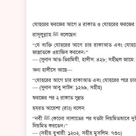
যোহরের ফরজের আগে ৪ রাকাত ও যোহরের ফরজের পরে 
রাসূলুল্লাহ ﷺ বলেছেন:
“যে ব্যক্তি যোহরের আগে চার রাকাআত এবং যোহর
জান্নাতকে ওয়াজিব করবেন।”
— (সুনান আত-তিরমিযী, হাদীস: ৪২৮; সহীহুল জামে
অন্য হাদীসে আছে—
“যোহরের আগে চার রাকাআত এবং যোহরের পরে চার 
— (সুনান আবু দাউদ: ১২৬৯, সহীহ)
ফরজের পর ২ রাকাত সুন্নত
হযরত আয়েশা (রাঃ) বলেন:
“নবী ﷺ কোনো সালাতের পর যতটা নিয়মিতভাবে দুই রাকাআত সুন্নত আদায় করতেন, যোহরের ফরজের পর ততটাই
নিয়মিত করতেন।”
— (সহীহ বুখারী: ১২০২, সহীহ মুসলিম: ৭৩০)