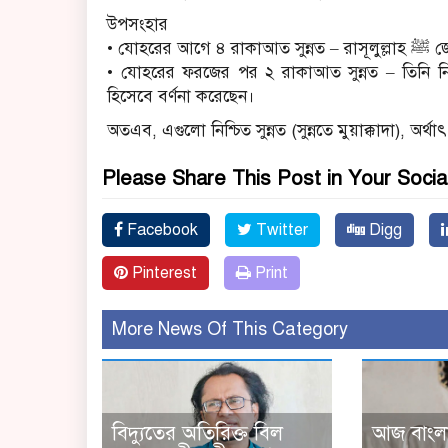
উপসংহার
• যোহর
• যোহরের ফরজের পর ২ রাকাআত সুন্নত – তিনি 
হিসেবে বর্ণনা করেছেন।
অতএব, এগুলো নিশ্চিত সুন্নত (সুন্নতে মুয়াক্কাদা), অর্
Please Share This Post in Your Socia
Facebook
Twitter
Digg
Pinterest
Print
More News Of This Category
বিদ্যুতের অতিরিক্ত বিল
আজ বাংল