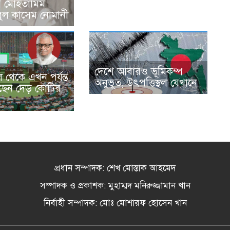
র মোহতামিম
ুল কাসেম নোমানী
দেশে আবারও ভূমিকম্প
থেকে এখন পর্যন্ত
অনুভূত, উৎপত্তিস্থল যেখানে
ছেন দেড় কোটির
প্রধান সম্পাদক: শেখ মোস্তাক আহমেদ
সম্পাদক ও প্রকাশক: মুহাম্মদ মনিরুজ্জামান খান
নির্বাহী সম্পাদক: মোঃ মোশারফ হোসেন খান