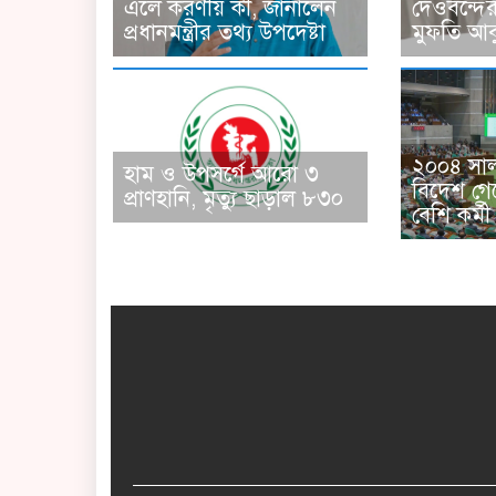
এলে করণীয় কী, জানালেন
দেওবন্দে
প্রধানমন্ত্রীর তথ্য উপদেষ্টা
মুফতি আব
২০০৪ সাল 
হাম ও উপসর্গে আরো ৩
বিদেশ গে
প্রাণহানি, মৃত্যু ছাড়াল ৮৩০
বেশি কর্মী