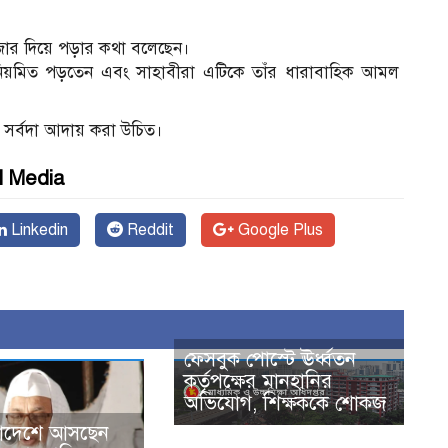
ের আগে ৪ রাকাআত সুন্নত – রাসূলুল্লাহ ﷺ জোর দিয়ে পড়ার কথা বলেছেন।
নিয়মিত পড়তেন এবং সাহাবীরা এটিকে তাঁর ধারাবাহিক আমল
থাৎ সর্বদা আদায় করা উচিত।
l Media
Linkedin
Reddit
Google Plus
ফেসবুক পোস্টে ঊর্ধ্বতন
কর্তৃপক্ষের মানহানির
অভিযোগ, শিক্ষককে শোকজ
াদেশে আসছেন