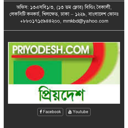
অফিস: ১৩এসবি১/৩, (১৩ তম ফ্লোর) বিল্ডিং বৈকালী,
যুক্তরাষ্ট্র শর্ত পূরণ না করলে
লেকসিটি কনকর্ড, খিলক্ষেত, ঢাকা – ১২২৯, বাংলাদেশ ফোনঃ
৭
হরমুজ খুলবে না ইরান
+৮৮০১৭১৫৯৪৪২০০, mmkbd@yahoo.com
রাজনৈতিকভাবে ফারাক্কার ন্যায্য
৮
পানি নিশ্চিত করা হবে:
পানিসম্পদ মন্ত্রী
একাদশে ভর্তি ফি কত, কোন
৯
কলেজে খরচ কত?
এসএসসি ও সমমানের ফল
১০
প্রকাশ, পাসের হার ৬২.২৫
শতাংশ
Facebook
Youtube