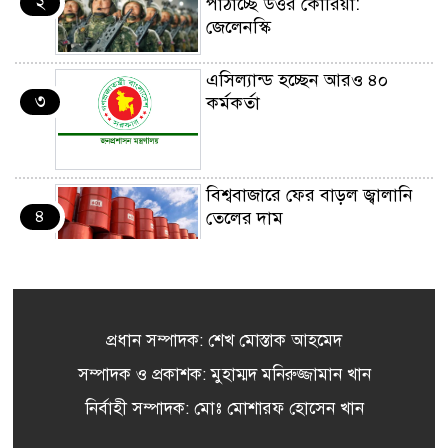
২
পাঠাচ্ছে উত্তর কোরিয়া:
জেলেনস্কি
এসিল্যান্ড হচ্ছেন আরও ৪০
৩
কর্মকর্তা
বিশ্ববাজারে ফের বাড়ল জ্বালানি
৪
তেলের দাম
সৌদি আরবে আগুনে নিহত ১৬
৫
বাংলাদেশির পরিচয় জানা গেল
প্রধান সম্পাদক: শেখ মোস্তাক আহমেদ
সম্পাদক ও প্রকাশক: মুহাম্মদ মনিরুজ্জামান খান
৫ দিনে বাংলাদেশের রিজার্ভ
নির্বাহী সম্পাদক: মোঃ মোশারফ হোসেন খান
৬
বেড়েছে ২৭৪ মিলিয়ন ডলার