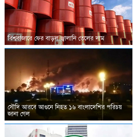
বিশ্ববাজারে ফের বাড়ল জ্বালানি তেলের দাম
সৌদি আরবে আগুনে নিহত ১৬ বাংলাদেশির পরিচয়
জানা গেল