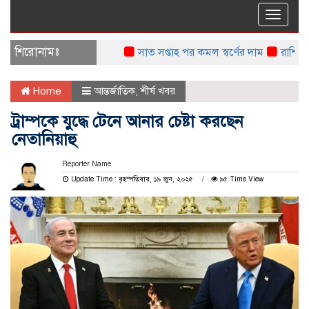
Toggle
naviga
শিরোনামঃ
সাত সপ্তাহ পর কমল স্বর্ণের দাম
রাশিয়ায় নতুন
Home
আন্তর্জাতিক
,
শীর্ষ খবর
ট্রাম্পকে যুদ্ধে টেনে আনার চেষ্টা করছেন
নেতানিয়াহু
Reporter Name
Update Time : বৃহস্পতিবার, ১৯ জুন, ২০২৫
৯৫ Time View