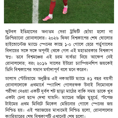
ফুটবল ইতিহাসের অন্যতম সেরা ট্রফিটি ছোঁয়া হলো না
ক্রিশ্চিয়ানো রোনালদোর। ২০২৬ ফিফা বিশ্বকাপের শেষ ষোলোর
হাইভোল্টেজ ম্যাচে স্পেনের কাছে ১-০ গোলে হেরে পর্তুগালের
বিদায়ের সঙ্গে সঙ্গে অপূর্ণই থেকে গেল এই মহাতারকার বিশ্বকাপ
স্বপ্ন। তবে বিশ্বমঞ্চের এই চরম ব্যর্থতা নিয়ে আক্ষেপ নেই
রোনালদোর; বরং ২০১৬ সালের ইউরো চ্যাম্পিয়নশিপ জয়কেই
তিনি বিশ্বকাপের সমান মর্যাদাপূর্ণ বলে মনে করেন।
ডালাস স্টেডিয়ামে অনুষ্ঠিত এই নকআউট ম্যাচে ৪১ বছর বয়সী
রোনালদোকে প্রথমার্ধে স্প্যানিশ গোলরক্ষক উনাই সিমোনকে
পরীক্ষা নেওয়া একটি দুর্বল শট ছাড়া মাঠের বাকি সময় তাকে খুব
একটা চেনা ছন্দে দেখা যায়নি। ম্যাচের অন্তিম মুহূর্তে, স্টপেজ
টাইমের প্রথম মিনিটে মিকেল মেরিনোর গোলে স্পেনের জয়
নিশ্চিত হয়। এই পরাজয়ের মাধ্যমেই নিশ্চিত হলো, রোনালদোর
ক্যারিয়ারের শেষ বিশ্বকাপটি এখানেই শেষ হলো।