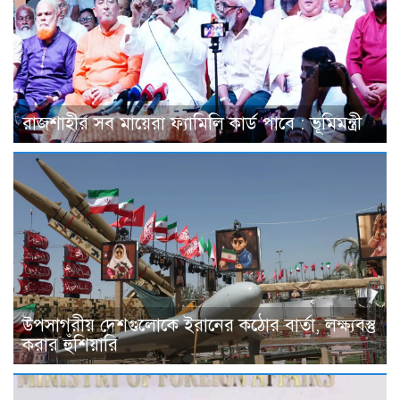
রাজশাহীর সব মায়েরা ফ্যামিলি কার্ড পাবে : ভূমিমন্ত্রী
উপসাগরীয় দেশগুলোকে ইরানের কঠোর বার্তা, লক্ষ্যবস্তু
করার হুঁশিয়ারি