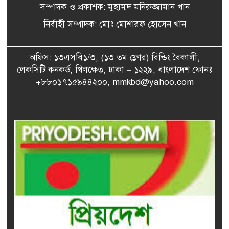
২৪ ফিলিস্তিনি বন্দিকে মুক্তি
সম্পাদক ও প্রকাশক: মুহাম্মদ মনিরুজ্জামান খান
৬
দিলো ইসরায়েল
নির্বাহী সম্পাদক: মোঃ মোশারফ হোসেন খান
মেসির রেকর্ড গোলের ম্যাচে
অফিস: ১৩এসবি১/৩, (১৩ তম ফ্লোর) বিল্ডিং বৈকালী,
৭
মিয়ামির বড় জয়
লেকসিটি কনকর্ড, খিলক্ষেত, ঢাকা – ১২২৯, বাংলাদেশ ফোনঃ
+৮৮০১৭১৫৯৪৪২০০, mmkbd@yahoo.com
‘ধর্মের অপব্যাখ্যা দিয়ে মানুষকে
৮
বিভ্রান্ত করছে সংঘবদ্ধ ধর্ম
ব্যবসায়ী গোষ্ঠী’
কারাগারে নেওয়ার পথে
৯
তানভীরের সঙ্গে আদালত চত্বরে
যা ঘটল
টানাটানি করলে জুলাই আমাদের
১০
কারও থাকবে না: স্বরাষ্ট্রমন্ত্রী