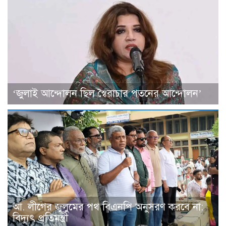
‘জুলাই আন্দোলন ছিল স্বৈরাচার পতনের আন্দোলন’
আ. লীগের জুলুমের পথ বিএনপি অনুসরণ করবে না:
বিদ্যুৎ প্রতিমন্ত্রী