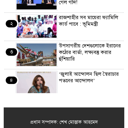
গেল গদি!
রাজশাহীর সব মায়েরা ফ্যামিলি
২
কার্ড পাবে : ভূমিমন্ত্রী
উপসাগরীয় দেশগুলোকে ইরানের
৩
কঠোর বার্তা, লক্ষ্যবস্তু করার
হুঁশিয়ারি
‘জুলাই আন্দোলন ছিল স্বৈরাচার
৪
পতনের আন্দোলন’
আ. লীগের জুলুমের পথ বিএনপি
৫
অনুসরণ করবে না: বিদ্যুৎ
প্রতিমন্ত্রী
প্রধান সম্পাদক: শেখ মোস্তাক আহমেদ