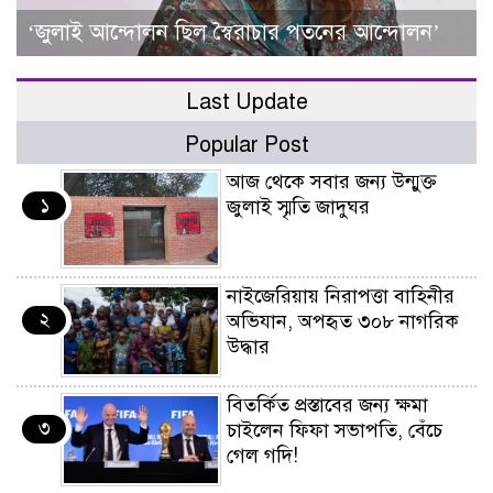
‘জুলাই আন্দোলন ছিল স্বৈরাচার পতনের আন্দোলন’
Last Update
Popular Post
আজ থেকে সবার জন্য উন্মুক্ত
১
জুলাই স্মৃতি জাদুঘর
নাইজেরিয়ায় নিরাপত্তা বাহিনীর
২
অভিযান, অপহৃত ৩০৮ নাগরিক
উদ্ধার
বিতর্কিত প্রস্তাবের জন্য ক্ষমা
৩
চাইলেন ফিফা সভাপতি, বেঁচে
গেল গদি!