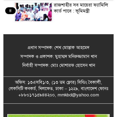
রাজশাহীর সব মায়েরা ফ্যামিলি
৪
কার্ড পাবে : ভূমিমন্ত্রী
উপসাগরীয় দেশগুলোকে ইরানের
৫
কঠোর বার্তা, লক্ষ্যবস্তু করার
হুঁশিয়ারি
প্রধান সম্পাদক: শেখ মোস্তাক আহমেদ
‘জুলাই আন্দোলন ছিল স্বৈরাচার
সম্পাদক ও প্রকাশক: মুহাম্মদ মনিরুজ্জামান খান
৬
পতনের আন্দোলন’
নির্বাহী সম্পাদক: মোঃ মোশারফ হোসেন খান
আ. লীগের জুলুমের পথ বিএনপি
অফিস: ১৩এসবি১/৩, (১৩ তম ফ্লোর) বিল্ডিং বৈকালী,
৭
অনুসরণ করবে না: বিদ্যুৎ
লেকসিটি কনকর্ড, খিলক্ষেত, ঢাকা – ১২২৯, বাংলাদেশ ফোনঃ
প্রতিমন্ত্রী
+৮৮০১৭১৫৯৪৪২০০, mmkbd@yahoo.com
২৪ ফিলিস্তিনি বন্দিকে মুক্তি
৮
দিলো ইসরায়েল