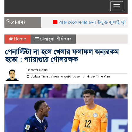
Toggle
naviga
শিরোনামঃ
আজ থেকে সবার জন্য উন্মুক্ত জুলাই স্মৃতি জাদুঘর
Home
খেলাধূলা
,
শীর্ষ খবর
পেনাল্টিটা না হলে খেলার ফলাফল অন্যরকম
হতো : প্যারাগুয়ে গোলরক্ষক
Reporter Name
Update Time : রবিবার, ৫ জুলাই, ২০২৬
৫৮ Time View