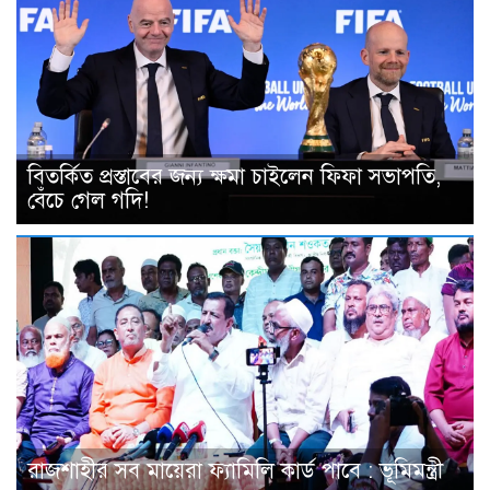
বিতর্কিত প্রস্তাবের জন্য ক্ষমা চাইলেন ফিফা সভাপতি,
বেঁচে গেল গদি!
রাজশাহীর সব মায়েরা ফ্যামিলি কার্ড পাবে : ভূমিমন্ত্রী