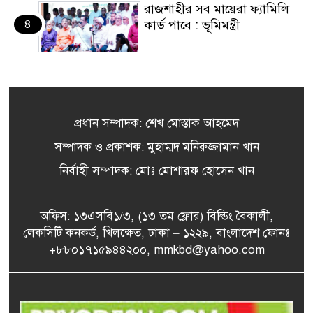
রাজশাহীর সব মায়েরা ফ্যামিলি
৪
কার্ড পাবে : ভূমিমন্ত্রী
উপসাগরীয় দেশগুলোকে ইরানের
৫
কঠোর বার্তা, লক্ষ্যবস্তু করার
হুঁশিয়ারি
প্রধান সম্পাদক: শেখ মোস্তাক আহমেদ
‘জুলাই আন্দোলন ছিল স্বৈরাচার
সম্পাদক ও প্রকাশক: মুহাম্মদ মনিরুজ্জামান খান
৬
পতনের আন্দোলন’
নির্বাহী সম্পাদক: মোঃ মোশারফ হোসেন খান
আ. লীগের জুলুমের পথ বিএনপি
অফিস: ১৩এসবি১/৩, (১৩ তম ফ্লোর) বিল্ডিং বৈকালী,
৭
অনুসরণ করবে না: বিদ্যুৎ
লেকসিটি কনকর্ড, খিলক্ষেত, ঢাকা – ১২২৯, বাংলাদেশ ফোনঃ
প্রতিমন্ত্রী
+৮৮০১৭১৫৯৪৪২০০, mmkbd@yahoo.com
২৪ ফিলিস্তিনি বন্দিকে মুক্তি
৮
দিলো ইসরায়েল