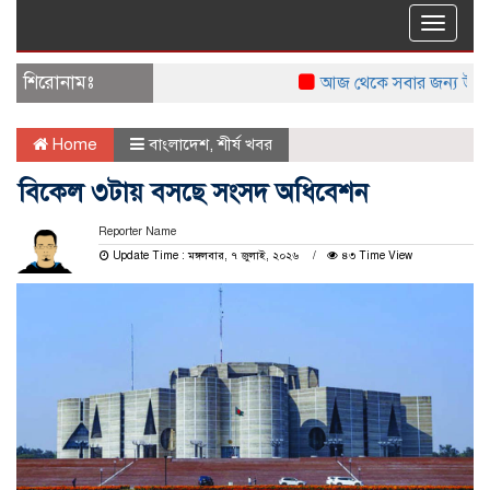
Toggle
naviga
শিরোনামঃ
আজ থেকে সবার জন্য উন্মুক্ত জু
Home
বাংলাদেশ
,
শীর্ষ খবর
বিকেল ৩টায় বসছে সংসদ অধিবেশন
Reporter Name
Update Time : মঙ্গলবার, ৭ জুলাই, ২০২৬
৪৩ Time View