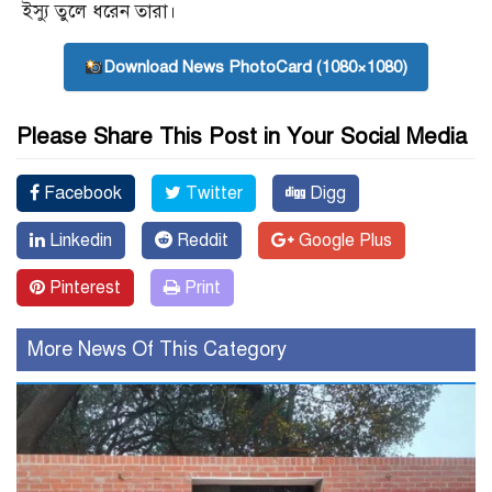
ইস্যু তুলে ধরেন তারা।
Download News PhotoCard (1080×1080)
Please Share This Post in Your Social Media
Facebook
Twitter
Digg
Linkedin
Reddit
Google Plus
Pinterest
Print
More News Of This Category