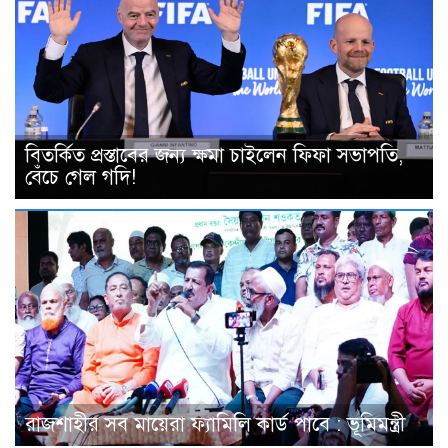
বিতর্কিত প্রস্তাবের জন্য ক্ষমা চাইলেন ফিফা সভাপতি,
বেঁচে গেল গদি!
রাজশাহীর সব মায়েরা ফ্যামিলি কার্ড পাবে : ভূমিমন্ত্রী