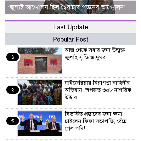
‘জুলাই আন্দোলন ছিল স্বৈরাচার পতনের আন্দোলন’
Last Update
Popular Post
আজ থেকে সবার জন্য উন্মুক্ত
১
জুলাই স্মৃতি জাদুঘর
নাইজেরিয়ায় নিরাপত্তা বাহিনীর
২
অভিযান, অপহৃত ৩০৮ নাগরিক
উদ্ধার
বিতর্কিত প্রস্তাবের জন্য ক্ষমা
৩
চাইলেন ফিফা সভাপতি, বেঁচে
গেল গদি!