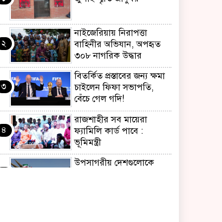
নাইজেরিয়ায় নিরাপত্তা
২
বাহিনীর অভিযান, অপহৃত
৩০৮ নাগরিক উদ্ধার
বিতর্কিত প্রস্তাবের জন্য ক্ষমা
৩
চাইলেন ফিফা সভাপতি,
বেঁচে গেল গদি!
রাজশাহীর সব মায়েরা
৪
ফ্যামিলি কার্ড পাবে :
ভূমিমন্ত্রী
উপসাগরীয় দেশগুলোকে
৫
ইরানের কঠোর বার্তা,
লক্ষ্যবস্তু করার হুঁশিয়ারি
‘জুলাই আন্দোলন ছিল
৬
স্বৈরাচার পতনের আন্দোলন’