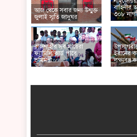
নাইজেরিয়া
বাহিনীর 
আজ থেকে সবার জন্য উন্মুক্ত
৩০৮ নাগর
জুলাই স্মৃতি জাদুঘর
রাজশাহীর সব মায়েরা
উপসাগরীয
ফ্যামিলি কার্ড পাবে :
ইরানের কঠ
ভূমিমন্ত্রী
লক্ষ্যবস্তু 