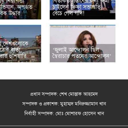
য় নিরাপত্তা
বিতর্কিত প্রস্তাবের জন্য ক্ষমা
অভিযান, অপহৃত
চাইলেন ফিফা সভাপতি,
িক উদ্ধার
বেঁচে গেল গদি!
় দেশগুলোকে
োর বার্তা,
‘জুলাই আন্দোলন ছিল
করার হুঁশিয়ারি
স্বৈরাচার পতনের আন্দোলন’
প্রধান সম্পাদক: শেখ মোস্তাক আহমেদ
সম্পাদক ও প্রকাশক: মুহাম্মদ মনিরুজ্জামান খান
নির্বাহী সম্পাদক: মোঃ মোশারফ হোসেন খান