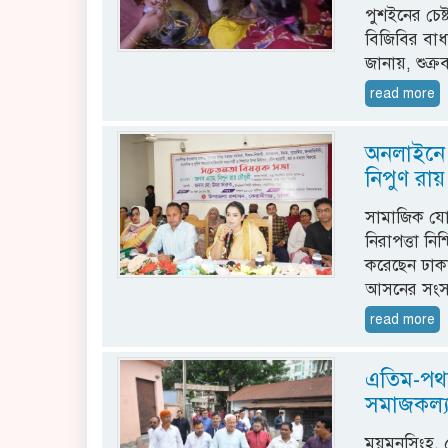
পুশইনের চেষ
বিজিবির বাধ
জানায়, শুক্
read more
অনলাইনে ন
নিপুণ রায়
সামাজিক যোগা
নিরাপত্তা নি
করেছেন ঢাকা
আসনের সংস
read more
এতিম-পথশ
সমাজকল্যাণ
ময়মনসিংহ, ৫