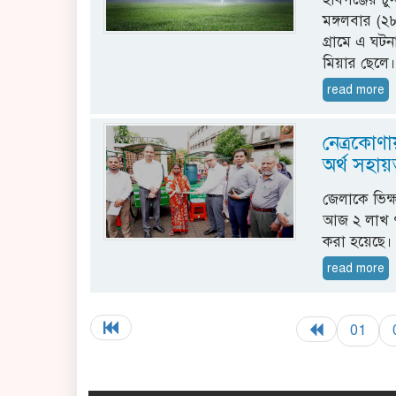
মঙ্গলবার (
গ্রামে এ ঘটন
মিয়ার ছেলে
read more
নেত্রকোণায়
অর্থ সহায়
জেলাকে ভিক্ষা
আজ ২ লাখ ৭
করা হয়েছে।
read more
01