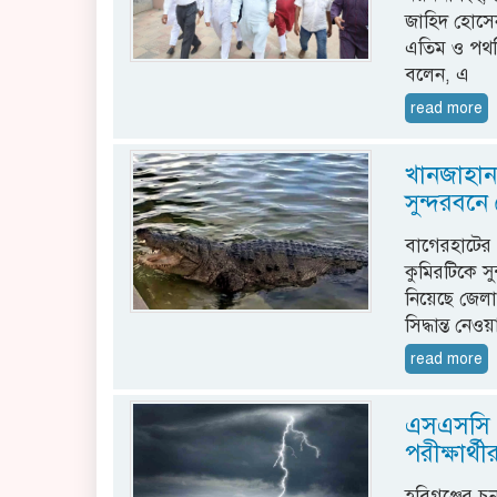
জাহিদ হোসেন 
এতিম ও পথশি
বলেন, এ
read more
খানজাহান
সুন্দরবনে 
বাগেরহাটের 
কুমিরটিকে সুন
নিয়েছে জেল
সিদ্ধান্ত নেওয়
read more
এসএসসি পর
পরীক্ষার্থী
হবিগঞ্জের চু