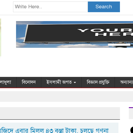
Search
লাধূলা
বিনোদন
ইসলামী জগত
বিজ্ঞান প্রযুক্তি
অন্যান্
জিদে এবার মিলল ৪৩ বস্তা টাকা, চলছে গণনা