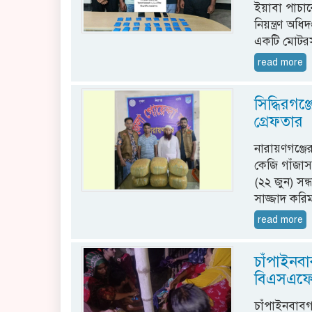
ইয়াবা পাচার
নিয়ন্ত্রণ অ
একটি মোটর
read more
সিদ্ধিরগঞ
গ্রেফতার
নারায়ণগঞ্জের
কেজি গাঁজা
(২২ জুন) সন্
সাজ্জাদ করিম
read more
চাঁপাইনবা
বিএসএফের
চাঁপাইনবাবগ