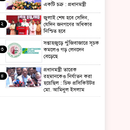
একটি চক্র : প্রধানমন্ত্রী
জুলাই শেষ হবে সেদিন,
২
যেদিন জনগণের অধিকার
নিশ্চিত হবে
সপ্তাহজুড়ে পুঁজিবাজারে সূচক
৩
কমলেও গড় লেনদেন
বেড়েছে
প্রধানমন্ত্রী তারেক
৪
রহমানকেও নির্যাতন করা
হয়েছিল : চিফ প্রসিকিউটর
মো. আমিনুল ইসলাম
জ্বালানি সংকট মোকাবিলায়
৫
সরকার সর্বোচ্চ চেষ্টা চালিয়ে
যাচ্ছে: প্রধানমন্ত্রী
তনু হত্যায় অবসরপ্রাপ্ত