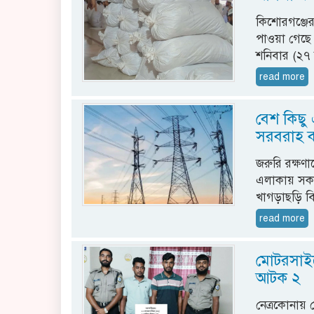
কিশোরগঞ্জের
পাওয়া গেছে 
শনিবার (২৭ 
read more
বেশ কিছু 
সরবরাহ বন
জরুরি রক্ষণ
এলাকায় সকাল
খাগড়াছড়ি বি
read more
মোটরসাইক
আটক ২
নেত্রকোনায়