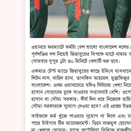
ওয়ানডে ফরম্যাটে ফর্মটা বেশ ভালো বাংলাদেশ দলের। 
পূর্ণশক্তির দল নিয়েই জিম্বাবুয়ের বিপক্ষে মাঠে নামা
সোমবার দুপুর ১টা ৩০ মিনিটে খেলাটি শুরু হবে।
একমাত্র টেস্ট ম্যাচে জিম্বাবুয়ের কাছে ইনিংস ব্য
লিটন দাস, নাহিদ রানা, তাসকিন আহমেদ, মুস্তাফিজুর রহ
বাংলাদেশ। প্রথম ওয়ানডেতে যদিও লিটনের খেলা নিয়ে 
হাসান সোহানের ঢুকে যাওয়ার সম্ভাবনাই বেশি। ওপে
হাসান বা সৌম্য সরকার। দীর্ঘ দিন ধরে নিজেকে হ
সৌম্য সরকারকে সুযোগ দেওয়া হবে? এই প্রশ্নের উত্
সাইফকে ফর্ম খুঁজে পাওয়ার সুযোগ না দিলে এবং ডান
পারে টাইগার টিম ম্যানেজমেন্ট। তিনে নাজমুল হোসেন
না খেললে সোহান। সাথে অস্ট্রেলিয়া সিরিজে রাজকী