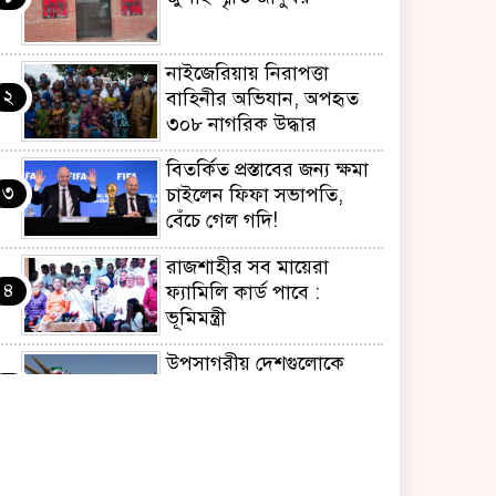
নাইজেরিয়ায় নিরাপত্তা
২
বাহিনীর অভিযান, অপহৃত
৩০৮ নাগরিক উদ্ধার
বিতর্কিত প্রস্তাবের জন্য ক্ষমা
৩
চাইলেন ফিফা সভাপতি,
বেঁচে গেল গদি!
রাজশাহীর সব মায়েরা
৪
ফ্যামিলি কার্ড পাবে :
ভূমিমন্ত্রী
উপসাগরীয় দেশগুলোকে
৫
ইরানের কঠোর বার্তা,
লক্ষ্যবস্তু করার হুঁশিয়ারি
‘জুলাই আন্দোলন ছিল
৬
স্বৈরাচার পতনের আন্দোলন’