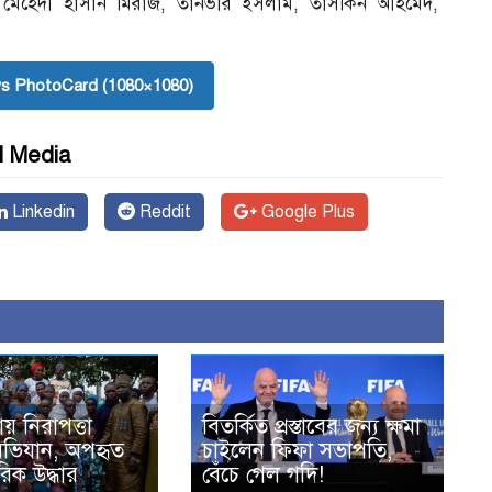
 মেহেদী হাসান মিরাজ, তানভীর ইসলাম, তাসকিন আহমেদ,
s PhotoCard (1080×1080)
l Media
Linkedin
Reddit
Google Plus
য় নিরাপত্তা
বিতর্কিত প্রস্তাবের জন্য ক্ষমা
অভিযান, অপহৃত
চাইলেন ফিফা সভাপতি,
িক উদ্ধার
বেঁচে গেল গদি!