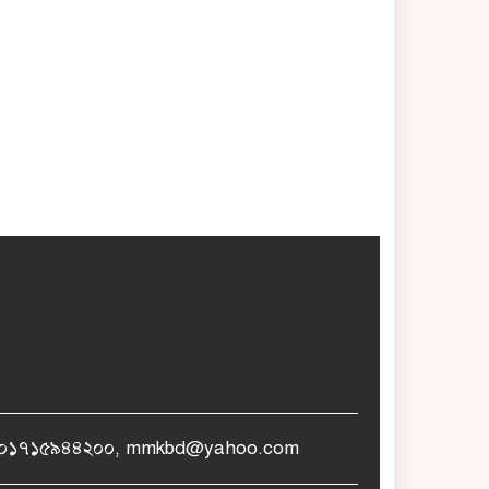
োনঃ +৮৮০১৭১৫৯৪৪২০০, mmkbd@yahoo.com