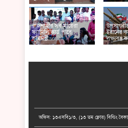
রাজশাহীর সব মায়েরা
উপসাগরীয
ফ্যামিলি কার্ড পাবে :
ইরানের কঠ
ভূমিমন্ত্রী
লক্ষ্যবস্তু 
অফিস: ১৩এসবি১/৩, (১৩ তম ফ্লোর) বিল্ডিং 