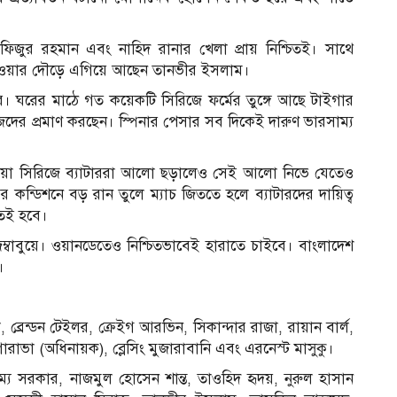
িজুর রহমান এবং নাহিদ রানার খেলা প্রায় নিশ্চিতই। সাথে
 পাওয়ার দৌড়ে এগিয়ে আছেন তানভীর ইসলাম।
র। ঘরের মাঠে গত কয়েকটি সিরিজে ফর্মের তুঙ্গে আছে টাইগার
দের প্রমাণ করছেন। স্পিনার পেসার সব দিকেই দারুণ ভারসাম্য
্রেলিয়া সিরিজে ব্যাটাররা আলো ছড়ালেও সেই আলো নিভে যেতেও
 কন্ডিশনে বড় রান তুলে ম্যাচ জিততে হলে ব্যাটারদের দায়িত্ব
তেই হবে।
ম্বাবুয়ে। ওয়ানডেতেও নিশ্চিতভাবেই হারাতে চাইবে। বাংলাদেশ
।
, ব্রেন্ডন টেইলর, ক্রেইগ আরভিন, সিকান্দার রাজা, রায়ান বার্ল,
 এনগারাভা (অধিনায়ক), ব্লেসিং মুজারাবানি এবং এরনেস্ট মাসুকু।
য সরকার, নাজমুল হোসেন শান্ত, তাওহিদ হৃদয়, নুরুল হাসান