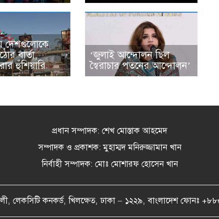
় দেশগুলোকে
োর বার্তা,
‘জুলাই আন্দোলন ছিল
করার হুঁশিয়ারি
স্বৈরাচার পতনের আন্দোলন’
প্রধান সম্পাদক: শেখ মোস্তাক আহমেদ
সম্পাদক ও প্রকাশক: মুহাম্মদ মনিরুজ্জামান খান
নির্বাহী সম্পাদক: মোঃ মোশারফ হোসেন খান
বৈকালী, লেকসিটি কনকর্ড, খিলক্ষেত, ঢাকা – ১২২৯, বাংলাদেশ ফ