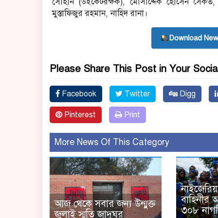
সোহান (উইকেটরক্ষক), মোসাদ্দেক হোসেন সৈকত,
মুস্তাফিজুর রহমান, নাহিদ রানা।
Download New
Please Share This Post in Your Socia
Facebook
Twitter
Digg
Pinterest
Print
More News Of This Category
নাইজেরিয়া
বাহিনীর 
আজ থেকে সবার জন্য উন্মুক্ত
৩০৮ নাগর
জুলাই স্মৃতি জাদুঘর