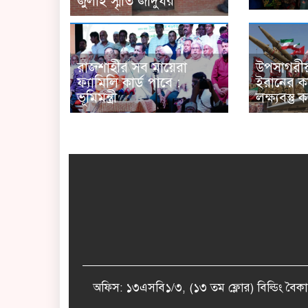
জুলাই স্মৃতি জাদুঘর
রাজশাহীর সব মায়েরা
উপসাগরীয
ফ্যামিলি কার্ড পাবে :
ইরানের কঠ
ভূমিমন্ত্রী
লক্ষ্যবস্তু 
অফিস: ১৩এসবি১/৩, (১৩ তম ফ্লোর) বিল্ডিং 