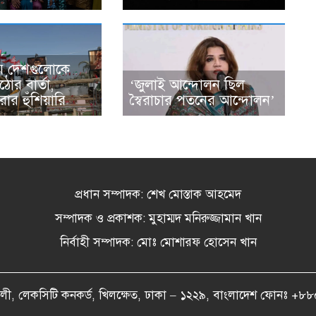
় দেশগুলোকে
োর বার্তা,
‘জুলাই আন্দোলন ছিল
করার হুঁশিয়ারি
স্বৈরাচার পতনের আন্দোলন’
প্রধান সম্পাদক: শেখ মোস্তাক আহমেদ
সম্পাদক ও প্রকাশক: মুহাম্মদ মনিরুজ্জামান খান
নির্বাহী সম্পাদক: মোঃ মোশারফ হোসেন খান
বৈকালী, লেকসিটি কনকর্ড, খিলক্ষেত, ঢাকা – ১২২৯, বাংলাদেশ ফ