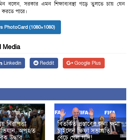
 আমিন বলেন, সরকার এমন শিক্ষাব্যবস্থা গড়ে তুলতে চায় যেন
রি করতে পারে।
s PhotoCard (1080×1080)
l Media
Linkedin
Reddit
Google Plus
য় নিরাপত্তা
বিতর্কিত প্রস্তাবের জন্য ক্ষমা
অভিযান, অপহৃত
চাইলেন ফিফা সভাপতি,
িক উদ্ধার
বেঁচে গেল গদি!