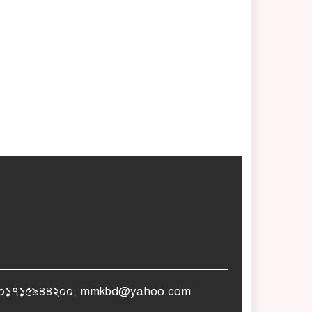
োনঃ +৮৮০১৭১৫৯৪৪২০০, mmkbd@yahoo.com