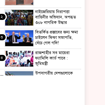
নাইজেরিয়ায় নিরাপত্তা
২
বাহিনীর অভিযান, অপহৃত
৩০৮ নাগরিক উদ্ধার
বিতর্কিত প্রস্তাবের জন্য ক্ষমা
৩
চাইলেন ফিফা সভাপতি,
বেঁচে গেল গদি!
রাজশাহীর সব মায়েরা
৪
ফ্যামিলি কার্ড পাবে :
ভূমিমন্ত্রী
উপসাগরীয় দেশগুলোকে
৫
ইরানের কঠোর বার্তা,
লক্ষ্যবস্তু করার হুঁশিয়ারি
‘জুলাই আন্দোলন ছিল
৬
স্বৈরাচার পতনের আন্দোলন’