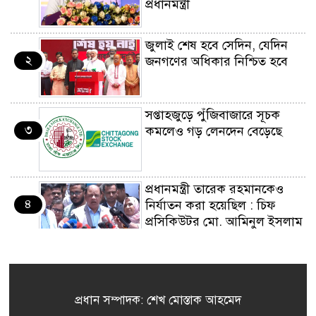
প্রধানমন্ত্রী
জুলাই শেষ হবে সেদিন, যেদিন
২
জনগণের অধিকার নিশ্চিত হবে
সপ্তাহজুড়ে পুঁজিবাজারে সূচক
৩
কমলেও গড় লেনদেন বেড়েছে
প্রধানমন্ত্রী তারেক রহমানকেও
৪
নির্যাতন করা হয়েছিল : চিফ
প্রসিকিউটর মো. আমিনুল ইসলাম
জ্বালানি সংকট মোকাবিলায়
৫
সরকার সর্বোচ্চ চেষ্টা চালিয়ে
যাচ্ছে: প্রধানমন্ত্রী
প্রধান সম্পাদক: শেখ মোস্তাক আহমেদ