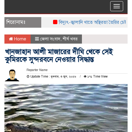
Toggle
naviga
শিরোনামঃ
বিদ্যুৎ-জ্বালানি খাতে অস্থিরতা তৈরির চেষ্টা করছে একট
Home
জেলা সংবাদ
,
শীর্ষ খবর
খানজাহান আলী মাজারের দীঘি থেকে সেই
কুমিরকে সুন্দরবনে নেওয়ার সিদ্ধান্ত
Reporter Name
Update Time : বুধবার, ৩ জুন, ২০২৬
১৭১ Time View