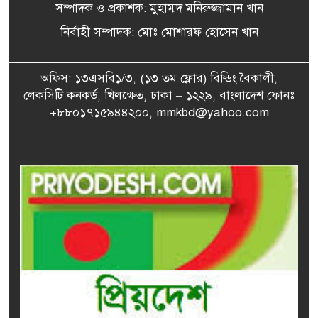
সম্পাদক ও প্রকাশক: মুহাম্মদ মনিরুজ্জামান খান
তনু হত্যায় অবসরপ্রাপ্ত সেনাসদস্য
৬
হাফিজুর ফের গ্রেপ্তার
নির্বাহী সম্পাদক: মোঃ মোশারফ হোসেন খান
অফিস: ১৩এসবি১/৩, (১৩ তম ফ্লোর) বিল্ডিং বৈকালী,
হাসপাতালে মিঠুন চক্রবর্তীকে
লেকসিটি কনকর্ড, খিলক্ষেত, ঢাকা – ১২২৯, বাংলাদেশ ফোনঃ
৭
নিয়ে দেবের আবেগঘন বার্তা
+৮৮০১৭১৫৯৪৪২০০, mmkbd@yahoo.com
ডিএমপির অভিযানে ২৪ ঘণ্টায়
৮
গ্রেপ্তার ৪৮৫
এক ভোটে ক্যারিকে পেছনে ফেলে
৯
আবারও বর্ষসেরা হেড
প্রস্তুতি ম্যাচে ইনিংস ব্যবধানে
১০
হারল বাংলাদেশ