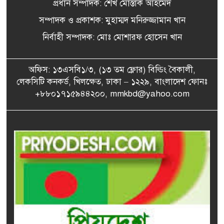
৫
প্রকাশ, যেভাবে জানবেন
প্রধান সম্পাদক: শেখ মোস্তাক আহমেদ
সম্পাদক ও প্রকাশক: মুহাম্মদ মনিরুজ্জামান খান
নির্বাহী সম্পাদক: মোঃ মোশারফ হোসেন খান
যুক্তরাষ্ট্রের সঙ্গে চুক্তির এটাই
৬
‘সেরা সময়’: পেজেশকিয়ান
অফিস: ১৩এসবি১/৩, (১৩ তম ফ্লোর) বিল্ডিং বৈকালী,
লেকসিটি কনকর্ড, খিলক্ষেত, ঢাকা – ১২২৯, বাংলাদেশ ফোনঃ
বিএসএফের গুলিতে বাংলাদেশি
+৮৮০১৭১৫৯৪৪২০০, mmkbd@yahoo.com
৭
যুবক নিহত
প্রধানমন্ত্রী চট্টগ্রাম ও কক্সবাজার
৮
যাচ্ছেন
বিদ্যুৎ-জ্বালানি খাতে অস্থিরতা
৯
তৈরির চেষ্টা করছে একটি চক্র :
প্রধানমন্ত্রী