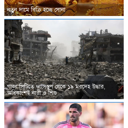
নতুন দামে বিক্রি হচ্ছে সোনা
গাজা সিটিতে ধ্বংসস্তূপ থেকে ১৯ মরদেহ উদ্ধার,
অধিকাংশই নারী ও শিশু