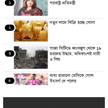
১
পররাষ্ট্র প্রতিমন্ত্রী
নতুন দামে বিক্রি হচ্ছে সোনা
২
গাজা সিটিতে ধ্বংসস্তূপ থেকে ১৯
৩
মরদেহ উদ্ধার, অধিকাংশই নারী
ও শিশু
বাবা হারানো মেসিকে গোল
৪
উৎসর্গ দে পলের
আগামীকাল এসএসসির ফল