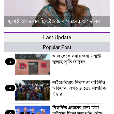
‘জুলাই আন্দোলন ছিল স্বৈরাচার পতনের আন্দোলন’
Last Update
Popular Post
আজ থেকে সবার জন্য উন্মুক্ত
১
জুলাই স্মৃতি জাদুঘর
নাইজেরিয়ায় নিরাপত্তা বাহিনীর
২
অভিযান, অপহৃত ৩০৮ নাগরিক
উদ্ধার
বিতর্কিত প্রস্তাবের জন্য ক্ষমা
৩
চাইলেন ফিফা সভাপতি, বেঁচে