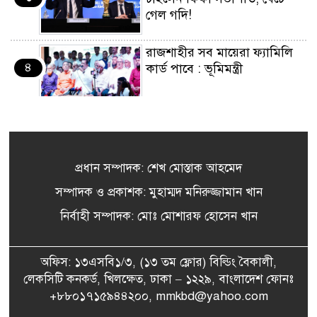
গেল গদি!
রাজশাহীর সব মায়েরা ফ্যামিলি
৪
কার্ড পাবে : ভূমিমন্ত্রী
উপসাগরীয় দেশগুলোকে ইরানের
৫
কঠোর বার্তা, লক্ষ্যবস্তু করার
হুঁশিয়ারি
প্রধান সম্পাদক: শেখ মোস্তাক আহমেদ
‘জুলাই আন্দোলন ছিল স্বৈরাচার
সম্পাদক ও প্রকাশক: মুহাম্মদ মনিরুজ্জামান খান
৬
পতনের আন্দোলন’
নির্বাহী সম্পাদক: মোঃ মোশারফ হোসেন খান
আ. লীগের জুলুমের পথ বিএনপি
অফিস: ১৩এসবি১/৩, (১৩ তম ফ্লোর) বিল্ডিং বৈকালী,
৭
অনুসরণ করবে না: বিদ্যুৎ
লেকসিটি কনকর্ড, খিলক্ষেত, ঢাকা – ১২২৯, বাংলাদেশ ফোনঃ
প্রতিমন্ত্রী
+৮৮০১৭১৫৯৪৪২০০, mmkbd@yahoo.com