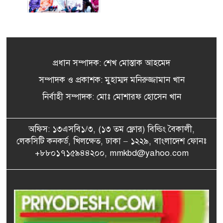
উপসাগরীয় দেশগুলোকে ইরানের
৫
কঠোর বার্তা, লক্ষ্যবস্তু করার
হুঁশিয়ারি
প্রধান সম্পাদক: শেখ মোস্তাক আহমেদ
‘জুলাই আন্দোলন ছিল স্বৈরাচার
সম্পাদক ও প্রকাশক: মুহাম্মদ মনিরুজ্জামান খান
৬
পতনের আন্দোলন’
নির্বাহী সম্পাদক: মোঃ মোশারফ হোসেন খান
আ. লীগের জুলুমের পথ বিএনপি
অফিস: ১৩এসবি১/৩, (১৩ তম ফ্লোর) বিল্ডিং বৈকালী,
৭
অনুসরণ করবে না: বিদ্যুৎ
লেকসিটি কনকর্ড, খিলক্ষেত, ঢাকা – ১২২৯, বাংলাদেশ ফোনঃ
প্রতিমন্ত্রী
+৮৮০১৭১৫৯৪৪২০০, mmkbd@yahoo.com
২৪ ফিলিস্তিনি বন্দিকে মুক্তি
৮
দিলো ইসরায়েল