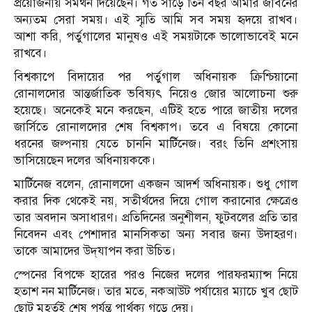
প্রয়োজনীয় সমর্থন দিয়েছেন। গত সাড়ে তিন বছর আমার জীবনের
অন্যতম সেরা সময়। এই স্মৃতি আমি সব সময় হৃদয়ে রাখব।
আশা করি, পর্তুগালের মানুষও এই সময়টাকে ভালোভাবেই মনে
রাখবে।
বিশ্বকাপে বিদায়ের পর পর্তুগাল অধিনায়ক ক্রিশ্চিয়ানো
রোনালদোর আন্তর্জাতিক ভবিষ্যৎ নিয়েও জোর আলোচনা শুরু
হয়েছে। অনেকেই মনে করছেন, এটিই হতে পারে জাতীয় দলের
জার্সিতে রোনালদোর শেষ বিশ্বকাপ। তবে এ বিষয়ে কোনো
ধরনের জল্পনায় যেতে চাননি মার্টিনেজ। বরং তিনি প্রশংসায়
ভাসিয়েছেন দলের অধিনায়ককে।
মার্টিনেজ বলেন, রোনালদো একজন আদর্শ অধিনায়ক। শুধু গোল
করার দিক থেকেই নয়, সতীর্থদের দিয়ে গোল করানোর ক্ষেত্রেও
তার অবদান অসাধারণ। প্রতিদিনের অনুশীলন, ফুটবলের প্রতি তার
নিবেদন এবং পেশাদার মানসিকতা অন্য সবার জন্য উদাহরণ।
তাকে আমাদের উদ্‌যাপন করা উচিত।
স্পেনের বিপক্ষে হারের পরও নিজের দলের পারফরম্যান্স নিয়ে
হতাশ নন মার্টিনেজ। তার মতে, নকআউট পর্যায়ের ম্যাচে খুব ছোট
ছোট মুহূর্তই শেষ পর্যন্ত পার্থক্য গড়ে দেয়।