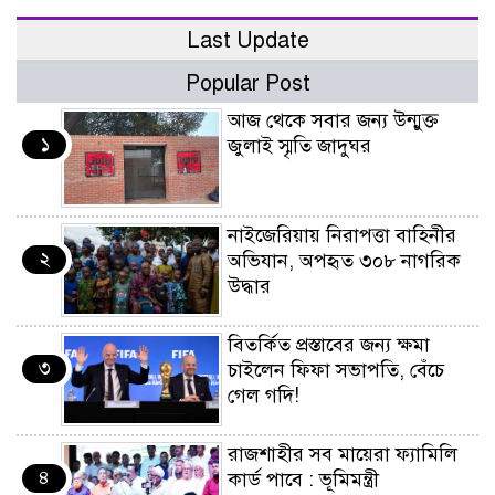
Last Update
Popular Post
আজ থেকে সবার জন্য উন্মুক্ত
১
জুলাই স্মৃতি জাদুঘর
নাইজেরিয়ায় নিরাপত্তা বাহিনীর
২
অভিযান, অপহৃত ৩০৮ নাগরিক
উদ্ধার
বিতর্কিত প্রস্তাবের জন্য ক্ষমা
৩
চাইলেন ফিফা সভাপতি, বেঁচে
গেল গদি!
রাজশাহীর সব মায়েরা ফ্যামিলি
৪
কার্ড পাবে : ভূমিমন্ত্রী