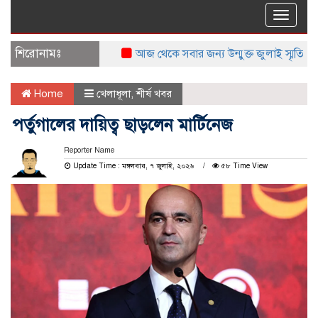
Toggle
naviga
শিরোনামঃ
আজ থেকে সবার জন্য উন্মুক্ত জুলাই স্মৃতি জাদুঘর
Home
খেলাধূলা
,
শীর্ষ খবর
পর্তুগালের দায়িত্ব ছাড়লেন মার্টিনেজ
Reporter Name
Update Time : মঙ্গলবার, ৭ জুলাই, ২০২৬
৫৮ Time View