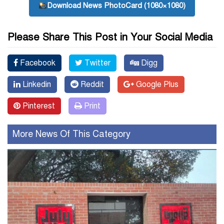
Download News PhotoCard (1080×1080)
Please Share This Post in Your Social Media
Facebook
Twitter
Digg
Linkedin
Reddit
Google Plus
Pinterest
Print
More News Of This Category