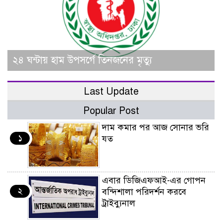
২৪ ঘন্টায় হাম উপসর্গে তিনজনের মৃত্যু
Last Update
Popular Post
দাম কমার পর আজ সোনার ভরি
১
যত
এবার ডিজিএফআই-এর গোপন
২
বন্দিশালা পরিদর্শন করবে
ট্রাইব্যুনাল