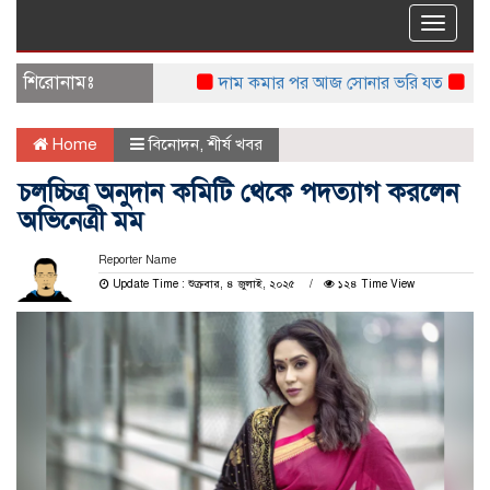
Toggle
naviga
শিরোনামঃ
দাম কমার পর আজ সোনার ভরি যত
এবার ডি
Home
বিনোদন
,
শীর্ষ খবর
চলচ্চিত্র অনুদান কমিটি থেকে পদত্যাগ করলেন
অভিনেত্রী মম
Reporter Name
Update Time : শুক্রবার, ৪ জুলাই, ২০২৫
১২৪ Time View