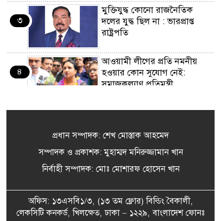
মুক্তিযুদ্ধ কোনো রাজনৈতিক
৩
দলের যুদ্ধ ছিল না : ভারপ্রাপ্ত
রাষ্ট্রপতি
আওয়ামী লীগের প্রতি নমনীয়
৪
হওয়ার কোন সুযোগ নেই:
সমাজকল্যাণ প্রতিমন্ত্রী
মন্ত্রীদের বেতন ১০ লাখ হওয়া
৫
উচিত: নুরুল হক নুর
প্রধান সম্পাদক: শেখ মোস্তাক আহমেদ
সম্পাদক ও প্রকাশক: মুহাম্মদ মনিরুজ্জামান খান
২৪ ঘন্টায় হাম উপসর্গে তিনজনের
৬
নির্বাহী সম্পাদক: মোঃ মোশারফ হোসেন খান
মৃত্যু
অফিস: ১৩এসবি১/৩, (১৩ তম ফ্লোর) বিল্ডিং বৈকালী,
আন্তর্জাতিক অপরাধ ট্রাইব্যুনালের
লেকসিটি কনকর্ড, খিলক্ষেত, ঢাকা – ১২২৯, বাংলাদেশ ফোনঃ
৭
প্রধান প্রসিকিউটরের সঙ্গে