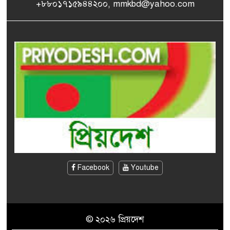
+৮৮০১৭১৫৯৪৪২০০, mmkbd@yahoo.com
প্রিয়দেশ ডটকমের প্রধান সম্পাদক
ও সম্পাদকের সৌজন্য সাক্ষাৎ
সকালেই সড়ক দুর্ঘটনায় দুই
৮
জেলায় প্রাণ হারালেন ১৫ জন,
আহত ৩৪
বনানীতে নাশকতামূলক
৯
কর্মকাণ্ডের অভিযোগে আটক ৭
নারায়ণগঞ্জে গ্যাস লিকেজ থেকে
১০
বিস্ফোরণ, একই পরিবারের দগ্ধ
৩
Facebook
Youtube
© ২০২৬ প্রিয়দেশ