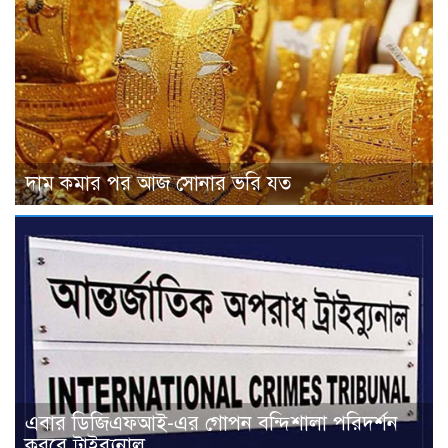
দাম কমার পর আজ সোনার ভরি যত
এবার ডিজিএফআই-এর গোপন বন্দিশালা পরিদর্শন
করবে ট্রাইব্যুনাল