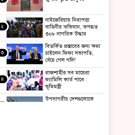
নাইজেরিয়ায় নিরাপত্তা
২
বাহিনীর অভিযান, অপহৃত
৩০৮ নাগরিক উদ্ধার
বিতর্কিত প্রস্তাবের জন্য ক্ষমা
৩
চাইলেন ফিফা সভাপতি,
বেঁচে গেল গদি!
রাজশাহীর সব মায়েরা
৪
ফ্যামিলি কার্ড পাবে :
ভূমিমন্ত্রী
উপসাগরীয় দেশগুলোকে
৫
ইরানের কঠোর বার্তা,
লক্ষ্যবস্তু করার হুঁশিয়ারি
‘জুলাই আন্দোলন ছিল
৬
স্বৈরাচার পতনের আন্দোলন’