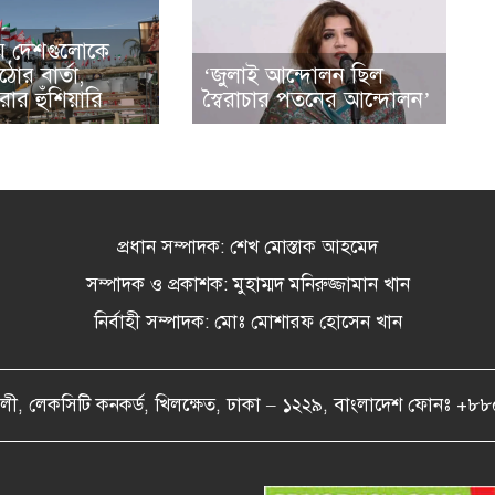
় দেশগুলোকে
োর বার্তা,
‘জুলাই আন্দোলন ছিল
করার হুঁশিয়ারি
স্বৈরাচার পতনের আন্দোলন’
প্রধান সম্পাদক: শেখ মোস্তাক আহমেদ
সম্পাদক ও প্রকাশক: মুহাম্মদ মনিরুজ্জামান খান
নির্বাহী সম্পাদক: মোঃ মোশারফ হোসেন খান
বৈকালী, লেকসিটি কনকর্ড, খিলক্ষেত, ঢাকা – ১২২৯, বাংলাদেশ ফ