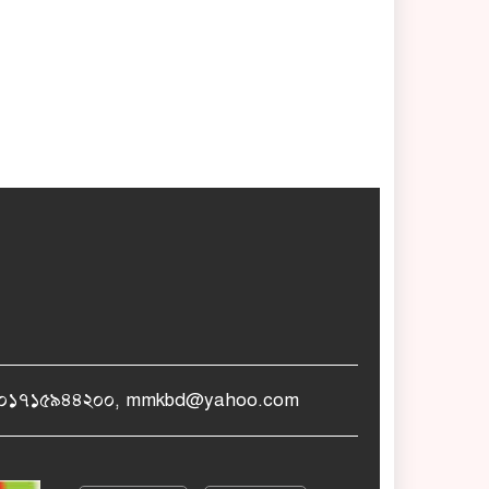
োনঃ +৮৮০১৭১৫৯৪৪২০০, mmkbd@yahoo.com