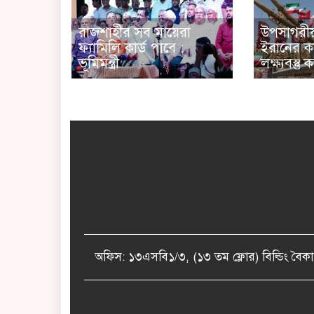
রাজশাহীর সব মায়েরা
উপসাগরীয
ফ্যামিলি কার্ড পাবে :
ইরানের কঠ
ভূমিমন্ত্রী
লক্ষ্যবস্তু 
অফিস: ১৩এসবি১/৩, (১৩ তম ফ্লোর) বিল্ডিং 