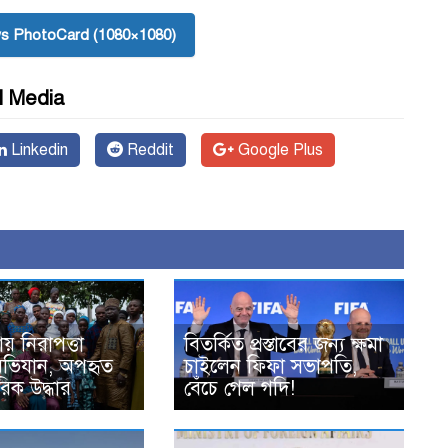
s PhotoCard (1080×1080)
l Media
Linkedin
Reddit
Google Plus
য় নিরাপত্তা
বিতর্কিত প্রস্তাবের জন্য ক্ষমা
অভিযান, অপহৃত
চাইলেন ফিফা সভাপতি,
িক উদ্ধার
বেঁচে গেল গদি!