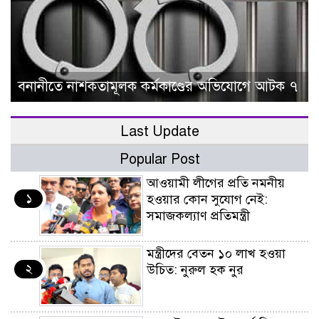
বনানীতে নাশকতামূলক কর্মকাণ্ডের অভিযোগে আটক ৭
Last Update
Popular Post
আওয়ামী লীগের প্রতি নমনীয়
১
হওয়ার কোন সুযোগ নেই:
সমাজকল্যাণ প্রতিমন্ত্রী
মন্ত্রীদের বেতন ১০ লাখ হওয়া
২
উচিত: নুরুল হক নুর