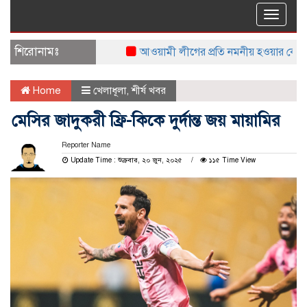
Toggle
naviga
শিরোনামঃ
আওয়ামী লীগের প্রতি নমনীয় হওয়ার কোন সুযোগ ন
Home
খেলাধূলা
,
শীর্ষ খবর
মেসির জাদুকরী ফ্রি-কিকে দুর্দান্ত জয় মায়ামির
Reporter Name
Update Time : শুক্রবার, ২০ জুন, ২০২৫
১১৫ Time View