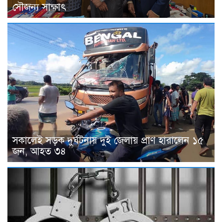
সৌজন্য সাক্ষাৎ
সকালেই সড়ক দুর্ঘটনায় দুই জেলায় প্রাণ হারালেন ১৫
জন, আহত ৩৪