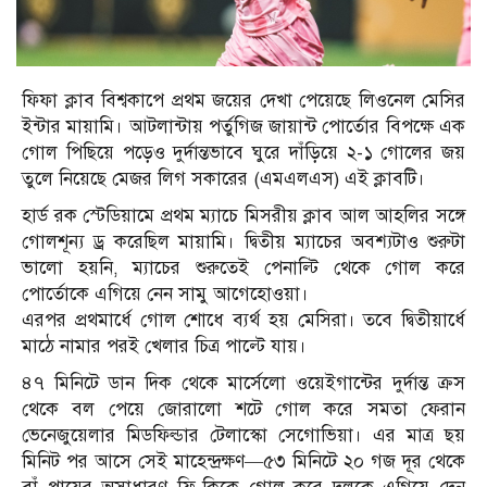
ফিফা ক্লাব বিশ্বকাপে প্রথম জয়ের দেখা পেয়েছে লিওনেল মেসির
ইন্টার মায়ামি। আটলান্টায় পর্তুগিজ জায়ান্ট পোর্তোর বিপক্ষে এক
গোল পিছিয়ে পড়েও দুর্দান্তভাবে ঘুরে দাঁড়িয়ে ২-১ গোলের জয়
তুলে নিয়েছে মেজর লিগ সকারের (এমএলএস) এই ক্লাবটি।
হার্ড রক স্টেডিয়ামে প্রথম ম্যাচে মিসরীয় ক্লাব আল আহলির সঙ্গে
গোলশূন্য ড্র করেছিল মায়ামি। দ্বিতীয় ম্যাচের অবশ্যটাও শুরুটা
ভালো হয়নি, ম্যাচের শুরুতেই পেনাল্টি থেকে গোল করে
পোর্তোকে এগিয়ে নেন সামু আগেহোওয়া।
এরপর প্রথমার্ধে গোল শোধে ব্যর্থ হয় মেসিরা। তবে দ্বিতীয়ার্ধে
মাঠে নামার পরই খেলার চিত্র পাল্টে যায়।
৪৭ মিনিটে ডান দিক থেকে মার্সেলো ওয়েইগান্টের দুর্দান্ত ক্রস
থেকে বল পেয়ে জোরালো শটে গোল করে সমতা ফেরান
ভেনেজুয়েলার মিডফিল্ডার টেলাস্কো সেগোভিয়া। এর মাত্র ছয়
মিনিট পর আসে সেই মাহেন্দ্রক্ষণ—৫৩ মিনিটে ২০ গজ দূর থেকে