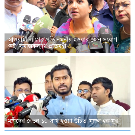
আওয়ামী লীগের প্রতি নমনীয় হওয়ার কোন সুযোগ
নেই: সমাজকল্যাণ প্রতিমন্ত্রী
মন্ত্রীদের বেতন ১০ লাখ হওয়া উচিত: নুরুল হক নুর