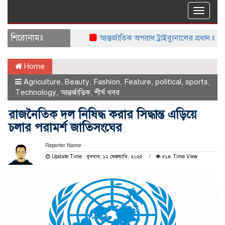
Toggle
naviga
শিরোনামঃ
আন্তর্জাতিক অপরাধ ট্রাইব্যুনালের প্রধান প্রসিকি
Home
Agriculture
,
Beauty
,
Fashion
,
Feature
,
political
,
sports
,
Technology
,
আন্তর্জাতিক
,
শীর্ষ খবর
রাজনৈতিক দল নিষিদ্ধ করার সিদ্ধান্ত এড়িয়ে
চলার পরামর্শ জাতিসংঘের
Reporter Name
Update Time : বুধবার, ১২ ফেব্রুয়ারি, ২০২৫
৫১৪ Time View