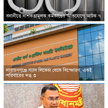
বনানীতে নাশকতামূলক কর্মকাণ্ডের অভিযোগে আটক ৭
নারায়ণগঞ্জে গ্যাস লিকেজ থেকে বিস্ফোরণ, একই
পরিবারের দগ্ধ ৩