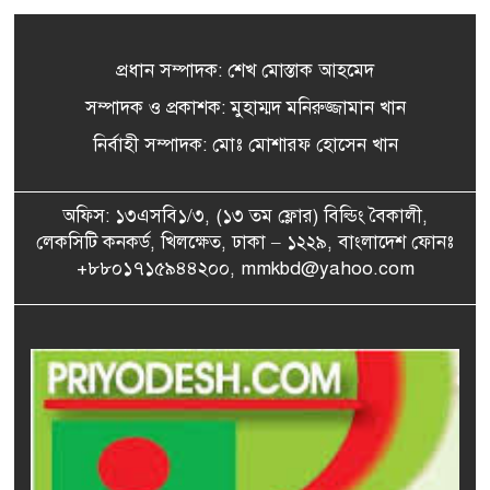
বন্যায় ক্ষতিগ্রস্ত ১০০ পরিবারকে
৫
নতুন ঘর দেবেন প্রধানমন্ত্রী
প্রধান সম্পাদক: শেখ মোস্তাক আহমেদ
সম্পাদক ও প্রকাশক: মুহাম্মদ মনিরুজ্জামান খান
জাবিতে খাল পুনঃখননে বিশেষ
নির্বাহী সম্পাদক: মোঃ মোশারফ হোসেন খান
৬
টিম পাঠানো হবে: পানিসম্পদ
মন্ত্রী এ্যানি চৌধুরী
অফিস: ১৩এসবি১/৩, (১৩ তম ফ্লোর) বিল্ডিং বৈকালী,
লেকসিটি কনকর্ড, খিলক্ষেত, ঢাকা – ১২২৯, বাংলাদেশ ফোনঃ
তালিকা প্রস্তুত করা হচ্ছে শীর্ষ
৭
মাদক কারবারিদের: স্বরাষ্ট্রমন্ত্রী
+৮৮০১৭১৫৯৪৪২০০, mmkbd@yahoo.com
১০ আগস্ট এসএসসি পরীক্ষার
৮
ফল প্রকাশ, দেখবেন যেভাবে
অফিস চলাকালে প্রাইভেট চেম্বারে
৯
চিকিৎসক, বরখাস্তের নির্দেশ