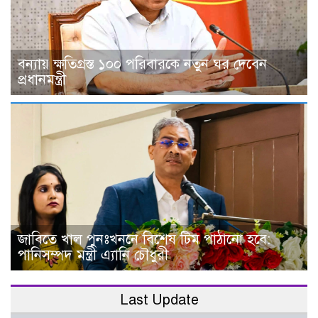
বন্যায় ক্ষতিগ্রস্ত ১০০ পরিবারকে নতুন ঘর দেবেন
প্রধানমন্ত্রী
জাবিতে খাল পুনঃখননে বিশেষ টিম পাঠানো হবে:
পানিসম্পদ মন্ত্রী এ্যানি চৌধুরী
Last Update