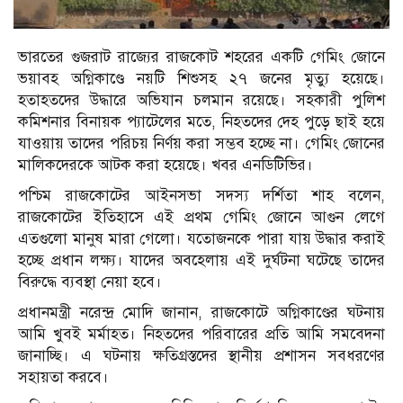
ভারতের গুজরাট রাজ্যের রাজকোট শহরের একটি গেমিং জোনে
ভয়াবহ অগ্নিকাণ্ডে নয়টি শিশুসহ ২৭ জনের মৃত্যু হয়েছে।
হতাহতদের উদ্ধারে অভিযান চলমান রয়েছে। সহকারী পুলিশ
কমিশনার বিনায়ক প্যাটেলের মতে, নিহতদের দেহ পুড়ে ছাই হয়ে
যাওয়ায় তাদের পরিচয় নির্ণয় করা সম্ভব হচ্ছে না। গেমিং জোনের
মালিকদেরকে আটক করা হয়েছে। খবর এনডিটিভির।
পশ্চিম রাজকোটের আইনসভা সদস্য দর্শিতা শাহ বলেন,
রাজকোটের ইতিহাসে এই প্রথম গেমিং জোনে আগুন লেগে
এতগুলো মানুষ মারা গেলো। যতোজনকে পারা যায় উদ্ধার করাই
হচ্ছে প্রধান লক্ষ্য। যাদের অবহেলায় এই দুর্ঘটনা ঘটেছে তাদের
বিরুদ্ধে ব্যবস্থা নেয়া হবে।
প্রধানমন্ত্রী নরেন্দ্র মোদি জানান, রাজকোটে অগ্নিকাণ্ডের ঘটনায়
আমি খুবই মর্মাহত। নিহতদের পরিবারের প্রতি আমি সমবেদনা
জানাচ্ছি। এ ঘটনায় ক্ষতিগ্রস্তদের স্থানীয় প্রশাসন সবধরণের
সহায়তা করবে।