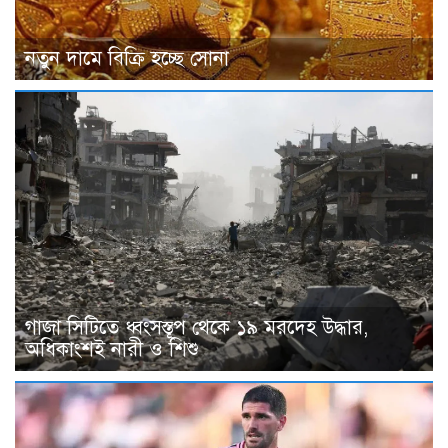
নতুন দামে বিক্রি হচ্ছে সোনা
গাজা সিটিতে ধ্বংসস্তূপ থেকে ১৯ মরদেহ উদ্ধার,
অধিকাংশই নারী ও শিশু