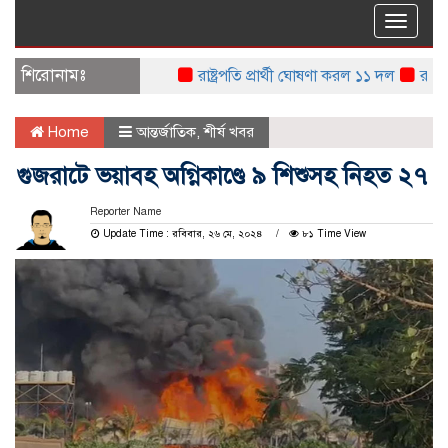
Toggle
naviga
শিরোনামঃ
রাষ্ট্রপতি প্রার্থী ঘোষণা করল ১১ দল
রাষ্ট্রপতি
Home
আন্তর্জাতিক
,
শীর্ষ খবর
গুজরাটে ভয়াবহ অগ্নিকাণ্ডে ৯ শিশুসহ নিহত ২৭
Reporter Name
Update Time : রবিবার, ২৬ মে, ২০২৪
৮১ Time View