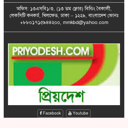
অফিস: ১৩এসবি১/৩, (১৩ তম ফ্লোর) বিল্ডিং বৈকালী,
আগামীকাল এসএসসির ফল
লেকসিটি কনকর্ড, খিলক্ষেত, ঢাকা – ১২২৯, বাংলাদেশ ফোনঃ
৭
প্রকাশ, যেভাবে জানবেন
+৮৮০১৭১৫৯৪৪২০০, mmkbd@yahoo.com
যুক্তরাষ্ট্রের সঙ্গে চুক্তির এটাই
৮
‘সেরা সময়’: পেজেশকিয়ান
বিএসএফের গুলিতে বাংলাদেশি
৯
যুবক নিহত
প্রধানমন্ত্রী চট্টগ্রাম ও কক্সবাজার
১০
যাচ্ছেন
Facebook
Youtube