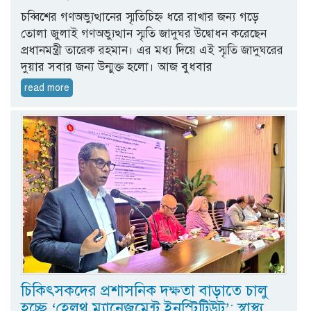
চব্বিশের গণঅভ্যুত্থানের স্মৃতিচিহ্ন ধরে রাখার জন্য গড়ে
তোলা জুলাই গণঅভ্যুত্থান স্মৃতি জাদুঘর উদ্বোধন করেছেন
প্রধানমন্ত্রী তারেক রহমান। এর মধ্য দিয়ে এই স্মৃতি জাদুঘরের
দুয়ার সবার জন্য উন্মুক্ত হলো। আজ বুধবার
read more
চিকিৎসকদের প্রশাসনিক দক্ষতা বাড়াতে চালু
হচ্ছে ‘হেলথ ম্যানেজমেন্ট ইনস্টিটিউট’: স্বাস্থ্য