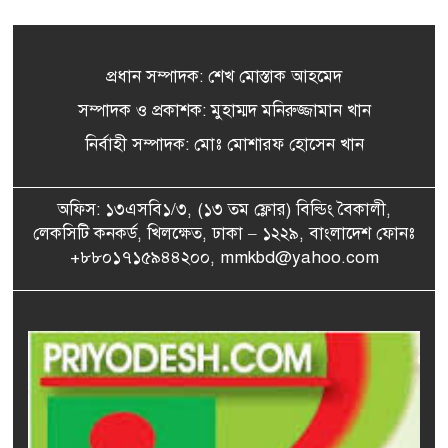
প্রয়োজনে আমরা আবারও
৫
রাজপথে নামব, আমিও নামব:
আসিফ নজরুল
প্রধান সম্পাদক: শেখ মোস্তাক আহমেদ
সম্পাদক ও প্রকাশক: মুহাম্মদ মনিরুজ্জামান খান
ফ্যাসিবাদের পরাজয়, গণতন্ত্রের
৬
বিজয় হয়েছে: তথ্যমন্ত্রী
নির্বাহী সম্পাদক: মোঃ মোশারফ হোসেন খান
অফিস: ১৩এসবি১/৩, (১৩ তম ফ্লোর) বিল্ডিং বৈকালী,
খালেদা জিয়ার বিরুদ্ধে মিথ্যা
লেকসিটি কনকর্ড, খিলক্ষেত, ঢাকা – ১২২৯, বাংলাদেশ ফোনঃ
৭
সাক্ষ্য দেওয়া জগলুল পাশা
+৮৮০১৭১৫৯৪৪২০০, mmkbd@yahoo.com
গ্রেপ্তার
শেখ হাসিনার জন্য ভারত
৮
মায়াকান্না করছে: রিজভী
জুলাই সনদ প্রতিটি অক্ষরে অক্ষরে
৯
আমরা বাস্তবায়ন করবো: ফরহাদ