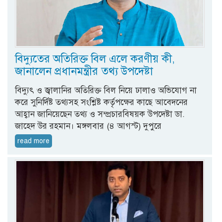
বিদ্যুতের অতিরিক্ত বিল এলে করণীয় কী,
জানালেন প্রধানমন্ত্রীর তথ্য উপদেষ্টা
বিদ্যুৎ ও জ্বালানির অতিরিক্ত বিল নিয়ে ঢালাও অভিযোগ না
করে সুনির্দিষ্ট তথ্যসহ সংশ্লিষ্ট কর্তৃপক্ষের কাছে আবেদনের
আহ্বান জানিয়েছেন তথ্য ও সম্প্রচারবিষয়ক উপদেষ্টা ডা.
জাহেদ উর রহমান। মঙ্গলবার (৪ আগস্ট) দুপুরে
read more